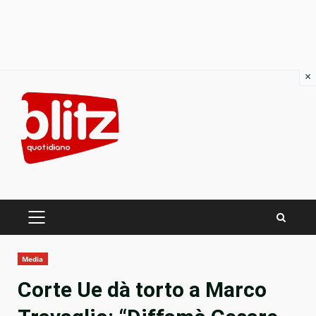
×
Skip
to
content
PRIMARY
MENU
Media
Corte Ue dà torto a Marco