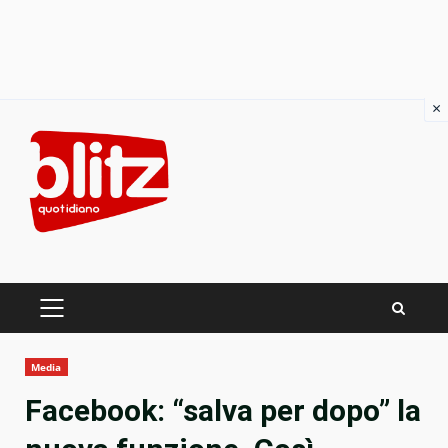
×
Skip
to
content
PRIMARY
MENU
Media
Facebook: “salva per dopo” la