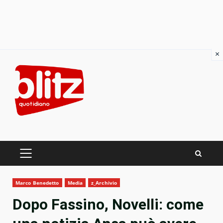
×
Skip
to
content
PRIMARY
MENU
Marco Benedetto
Media
z_Archivio
Dopo Fassino, Novelli: come