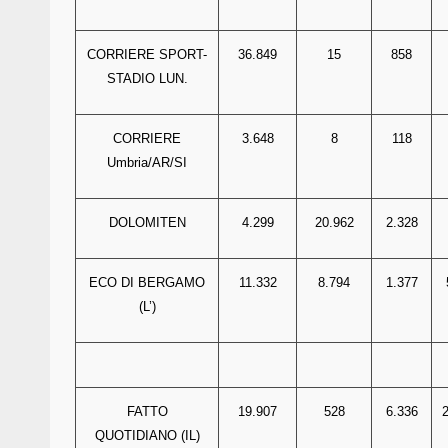
CORRIERE SPORT-
36.849
15
858
STADIO LUN.
CORRIERE
3.648
8
118
Umbria/AR/SI
DOLOMITEN
4.299
20.962
2.328
ECO DI BERGAMO
11.332
8.794
1.377
(L’)
FATTO
19.907
528
6.336
QUOTIDIANO (IL)