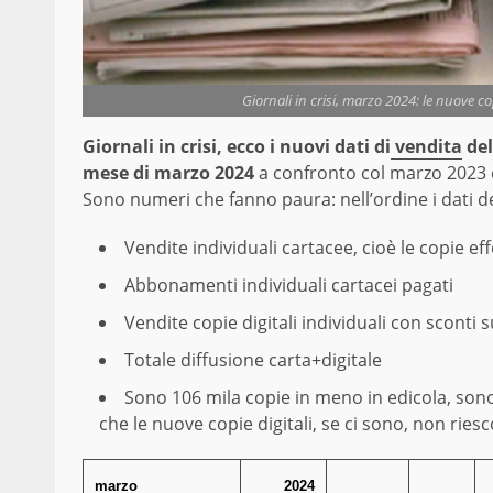
Giornali in crisi, marzo 2024: le nuove co
Giornali in crisi, ecco i nuovi dati di
vendita
del
mese di marzo 2024
a confronto col marzo 2023
Sono numeri che fanno paura: nell’ordine i dati de
Vendite individuali cartacee, cioè le copie e
Abbonamenti individuali cartacei pagati
Vendite copie digitali individuali con sconti su
Totale diffusione carta+digitale
Sono 106 mila copie in meno in edicola, sono 1
che le nuove copie digitali, se ci sono, non ries
marzo
2024