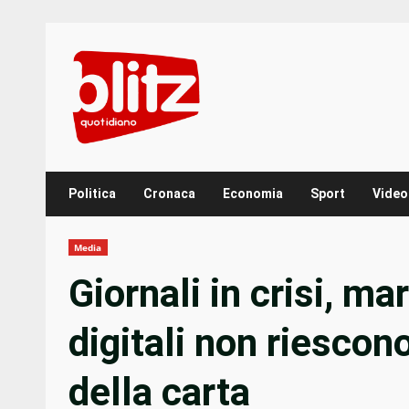
Skip
to
content
Politica
Cronaca
Economia
Sport
Video
Media
Giornali in crisi, m
digitali non riescon
della carta