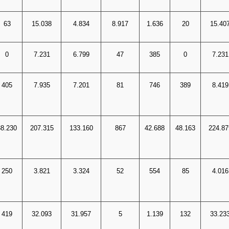
63
15.038
4.834
8.917
1.636
20
15.40
0
7.231
6.799
47
385
0
7.231
405
7.935
7.201
81
746
389
8.419
38.230
207.315
133.160
867
42.688
48.163
224.87
250
3.821
3.324
52
554
85
4.016
419
32.093
31.957
5
1.139
132
33.23