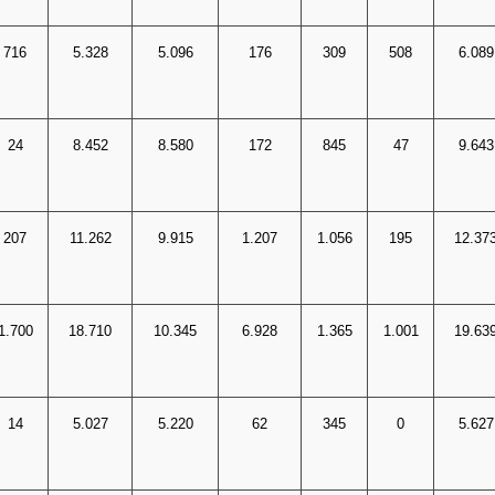
716
5.328
5.096
176
309
508
6.089
24
8.452
8.580
172
845
47
9.643
207
11.262
9.915
1.207
1.056
195
12.37
1.700
18.710
10.345
6.928
1.365
1.001
19.63
14
5.027
5.220
62
345
0
5.627