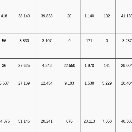
418
38.140
39.838
20
1.140
132
41.13
56
3.830
3.107
9
171
0
3.287
36
27.625
4.343
22.550
1.970
141
29.00
5.637
27.139
12.454
9.183
1.538
5.229
28.40
24.376
51.146
20.241
676
20.113
7.358
48.38