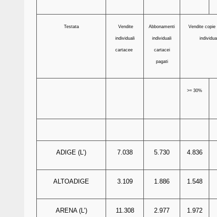
Testata
Vendite
Abbonamenti
Vendite copie d
individuali
individuali
individual
cartacee
cartacei
pagati
>= 30%
ADIGE (L’)
7.038
5.730
4.836
ALTOADIGE
3.109
1.886
1.548
ARENA (L’)
11.308
2.977
1.972