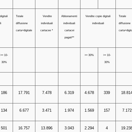
igitali
Totale
Vendite
Abbonamenti
Vendite copie digitali
Totale
i
diffusione
individuali
individuali
individuali
diffusione
carta+digitale
cartacee *
cartacei
carta+digit
pagati**
>= 10-
>= 30%
>= 10-
30%
30%
186
17.791
7.478
6.319
4.678
339
18.81
134
6.677
3.471
1.974
1.569
157
7.172
501
16.757
13.896
3.043
2.294
4
19.23