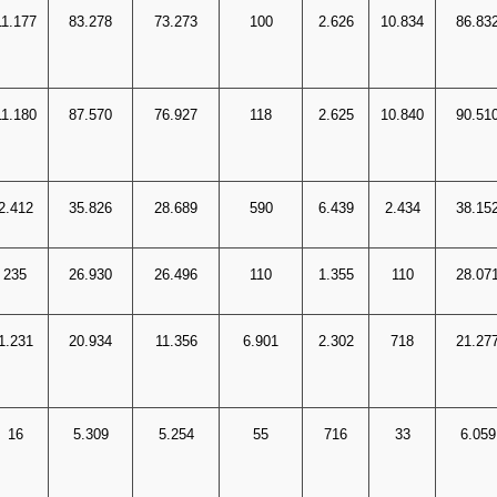
11.177
83.278
73.273
100
2.626
10.834
86.83
11.180
87.570
76.927
118
2.625
10.840
90.51
2.412
35.826
28.689
590
6.439
2.434
38.15
235
26.930
26.496
110
1.355
110
28.07
1.231
20.934
11.356
6.901
2.302
718
21.27
16
5.309
5.254
55
716
33
6.059