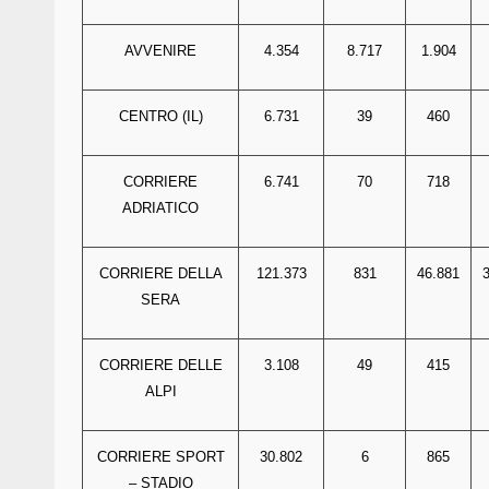
AVVENIRE
4.354
8.717
1.904
CENTRO (IL)
6.731
39
460
CORRIERE
6.741
70
718
ADRIATICO
CORRIERE DELLA
121.373
831
46.881
SERA
CORRIERE DELLE
3.108
49
415
ALPI
CORRIERE SPORT
30.802
6
865
– STADIO