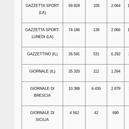
GAZZETTA SPORT
69.928
109
2.064
(LA)
GAZZETTA SPORT-
74.186
138
2.066
LUNEDI (LA)
GAZZETTINO (IL)
26.591
531
6.292
GIORNALE (IL)
25.320
112
1.264
GIORNALE DI
10.389
6.435
2.879
BRESCIA
GIORNALE DI
4.562
42
690
SICILIA