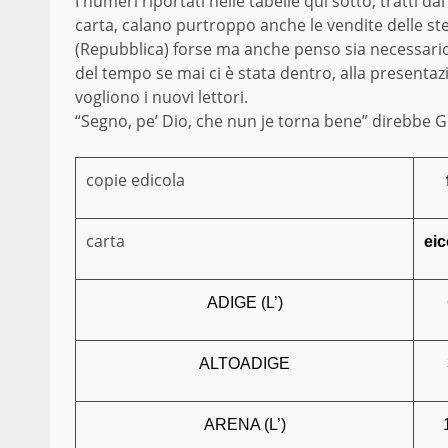
I numeri riportati nelle tabelle qui sotto, tratti da
carta, calano purtroppo anche le vendite delle stes
(Repubblica) forse ma anche penso sia necessario
del tempo se mai ci è stata dentro, alla presentaz
vogliono i nuovi lettori.
“Segno, pe’ Dio, che nun je torna bene” direbbe G. 
copie edicola
carta
eic
ADIGE (L’)
ALTOADIGE
ARENA (L’)