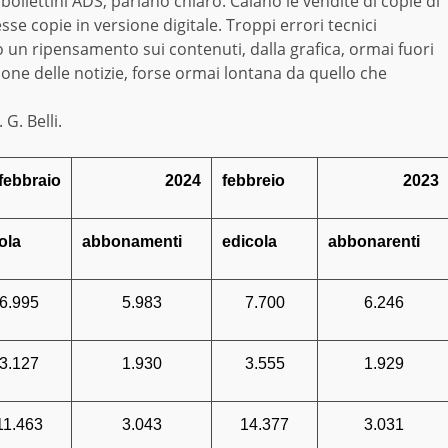
i bollettini ADS, parlano chiaro. Calano le vendite di copie di
se copie in versione digitale. Troppi errori tecnici
 un ripensamento sui contenuti, dalla grafica, ormai fuori
ione delle notizie, forse ormai lontana da quello che
G. Belli.
febbraio
2024
febbreio
2023
ola
abbonamenti
edicola
abbonarenti
6.995
5.983
7.700
6.246
3.127
1.930
3.555
1.929
11.463
3.043
14.377
3.031