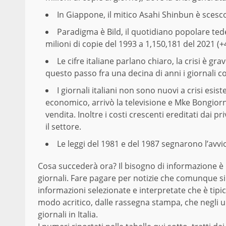
In Giappone, il mitico Asahi Shinbun è scesco 
Paradigma è Bild, il quotidiano popolare tedes
milioni di copie del 1993 a 1,150,181 del 2021 (+4
Le cifre italiane parlano chiaro, la crisi è gr
questo passo fra una decina di anni i giornali 
I giornali italiani non sono nuovi a crisi esist
economico, arrivò la televisione e Mke Bongiorno s
vendita. Inoltre i costi crescenti ereditati dai p
il settore.
Le leggi del 1981 e del 1987 segnarono l’avvi
Cosa succederà ora? Il bisogno di informazione è l
giornali. Fare pagare per notizie che comunque si 
informazioni selezionate e interpretate che è tipi
modo acritico, dalle rassegna stampa, che negli ult
giornali in Italia.