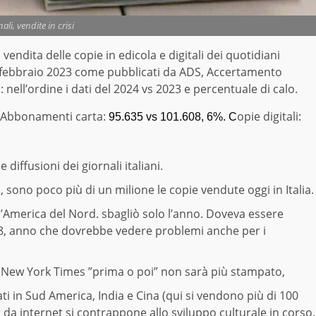
ali, vendite in crisi
i vendita delle copie in edicola e digitali dei quotidiani
ol febbraio 2023 come pubblicati da ADS, Accertamento
ell’ordine i dati del 2024 vs 2023 e percentuale di calo.
Abbonamenti carta:
opie digitali:
95.635 vs 101.608, 6%. C
iffusioni dei giornali italiani.
a, sono poco più di un milione le copie vendute oggi in Italia.
ll’America del Nord. sbagliò solo l’anno. Doveva essere
038, anno che dovrebbe vedere problemi anche per i
l New York Times ”prima o poi” non sarà più stampato,
ati in Sud America, India e Cina (qui si vendono più di 100
ta da internet si contrappone allo sviluppo culturale in corso.