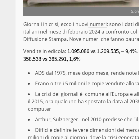
Giorn
Giornali in crisi, ecco i nuovi
numeri
: sono i dati d
italiani nel mese di febbraio 2024 a confronto c
Diffusione Stampa. Nove numeri che fanno paura: n
Vendite in edicola:
1.095.086 vs 1.209.535, – 9,4%.
358.538 vs 365.291, 1,6%
ADS
dal 1975, mese dopo mese, rende note le d
Erano oltre i 5 milioni le copie vendute allor
La crisi dei giornali è comune all’Europa e a
il 2015, ora qualcuno ha spostato la data al 2
computer
Arthur,
Sulzberger
. nel 2010
predisse
che “i
Difficile definire le vere dimensioni dei merc
milioni di copie al giorno), dove la crisi genera