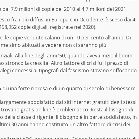
dai 7,9 milioni di copie del 2010 ai 4,7 milioni del 2021.
co fra i più diffusi in Europa e in Occidente: è sceso dai 4
58,952 copie digitali, registrate nel 2020).
ave, le copie vendute calano di un 10 per cento all’anno. Di
come simo abituati a vedere non ci saranno più.
enziali. Alla fine degli anni ’50, quando aveva inizio il boom
troncò la crescita. Altro fattore di crisi fu il prezzo di
rivilegi concessi ai tipografi dal fascismo stavano soffocando
o di una forte
ripresa
e di un quarto di secolo di benessere.
argamente soddisfatto dai siti internet gratuiti degli stessi
trovano gratis on line è problematico. Resta il bisogno di
co della
classe
dirigente. Il bisogno è in parte soddisfatto, in
imi 30 anni hanno costituito un altro fattore di crisi dei