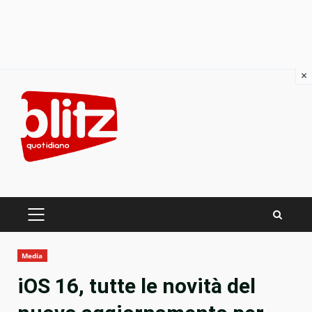
×
Skip
to
content
PRIMARY
MENU
Media
iOS 16, tutte le novità del