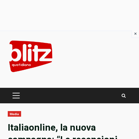
×
Skip
to
content
PRIMARY
MENU
Media
Italiaonline, la nuova