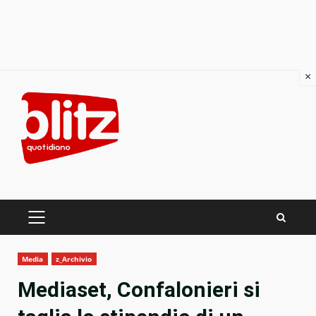
×
Skip
to
content
PRIMARY
MENU
Media
z_Archivio
Mediaset, Confalonieri si