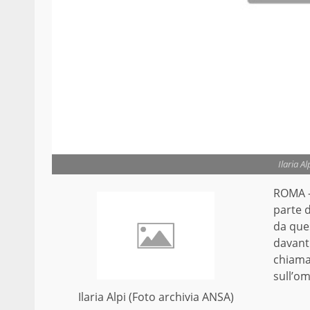
Ilaria A
ROMA –
parte d
da ques
davanti
chiamat
sull’om
Ilaria Alpi (Foto archivia ANSA)