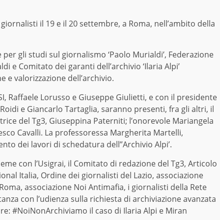
iornalisti il 19 e il 20 settembre, a Roma, nell’ambito della
 per gli studi sul giornalismo ‘Paolo Murialdi’, Federazione
i e Comitato dei garanti dell’archivio ‘Ilaria Alpi’
 e valorizzazione dell’archivio.
SI, Raffaele Lorusso e Giuseppe Giulietti, e con il presidente
oidi e Giancarlo Tartaglia, saranno presenti, fra gli altri, il
ettrice del Tg3, Giuseppina Paterniti; l’onorevole Mariangela
esco Cavalli. La professoressa Margherita Martelli,
ento dei lavori di schedatura dell”Archivio Alpi’.
sieme con l’Usigrai, il Comitato di redazione del Tg3, Articolo
nal Italia, Ordine dei giornalisti del Lazio, associazione
oma, associazione Noi Antimafia, i giornalisti della Rete
za con l’udienza sulla richiesta di archiviazione avanzata
re: #NoiNonArchiviamo il caso di Ilaria Alpi e Miran