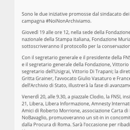
Sono le due iniziative promosse dal sindacato dei g
campagna #NoiNonArchiviamo.
Giovedì 19 alle ore 12, nella sede della Fondazione
nazionale della Stampa italiana, Fondazione Muriald
sottoscriveranno il protocollo per la conservazione
Con il segretario generale e il presidente della FN
e il segretario generale della Fondazione, Vittorio R
segretario dell’Usigrai, Vittorio Di Trapani; la dir
Gritta Grainer, l’avvocato Giulio Vasaturo e Franc
dell’Archivio di Stato, illustrerà la fase di avanzam
Venerdì 20, alle 9.30, a piazzale Clodio, la FNSI, in
21, Libera, Libera Informazione, Amnesty Internatio
Amici di Roberto Morrione, associazione Carta di R
NoBavaglio, promuoveranno un sit-in in concomitan
dalla Procura di Roma. Sarà l’occasione per ribadi