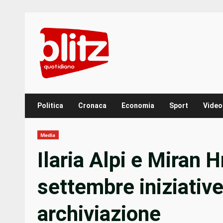
Skip
to
content
Politica
Cronaca
Economia
Sport
Video
Media
Ilaria Alpi e Miran H
settembre iniziativ
archiviazione