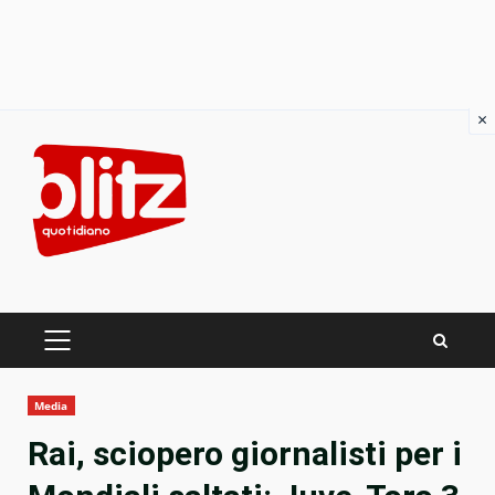
×
Skip
to
content
PRIMARY
MENU
Media
Rai, sciopero giornalisti per i