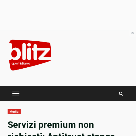
×
Skip
to
content
PRIMARY
MENU
Media
Servizi premium non