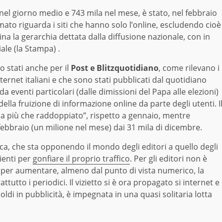
 nel giorno medio e 743 mila nel mese, è stato, nel febbraio
primato riguarda i siti che hanno solo l’online, escludendo cioè
mina la gerarchia dettata dalla diffusione nazionale, con in
riale (la Stampa) .
no stati anche per il
Post e Blitzquotidiano
, come rilevano i
internet italiani e che sono stati pubblicati dal quotidiano
a eventi particolari (dalle dimissioni del Papa alle elezioni)
la fruizione di informazione online da parte degli utenti. I
“ha più che raddoppiato”, rispetto a gennaio, mentre
 febbraio (un milione nel mese) dai 31 mila di dicembre.
mica, che sta opponendo il mondo degli editori a quello degli
dienti per
gonfiare il proprio traffico
. Per gli editori non è
i per aumentare, almeno dal punto di vista numerico, la
tutto i periodici. Il vizietto si è ora propagato si internet e
di in pubblicità, è impegnata in una quasi solitaria lotta