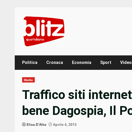
Skip
to
content
Politica
Cronaca
Economia
Sport
Video
Media
Traffico siti intern
bene Dagospia, Il Po
Elisa D'Alto
Aprile 4, 2013