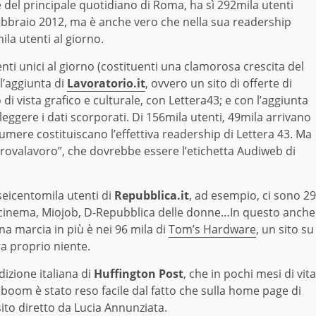
e del principale quotidiano di Roma, ha sì 292mila utenti
febbraio 2012, ma è anche vero che nella sua readership
ila utenti al giorno.
tenti unici al giorno (costituenti una clamorosa crescita del
ll’aggiunta di
Lavoratorio.it
, ovvero un sito di offerte di
i vista grafico e culturale, con Lettera43; e con l’aggiunta
 leggere i dati scorporati. Di 156mila utenti, 49mila arrivano
umere costituiscano l’effettiva readership di Lettera 43. Ma
Trovalavoro”, che dovrebbe essere l’etichetta Audiweb di
 seicentomila utenti di
Repubblica.it
, ad esempio, ci sono 29
ovacinema, Miojob, D-Repubblica delle donne…In questo anche
na marcia in più è nei 96 mila di
Tom’s Hardware
, un sito su
ra proprio niente.
izione italiana di
Huffington Post
, che in pochi mesi di vita
Il boom è stato reso facile dal fatto che sulla home page di
ito diretto da Lucia Annunziata.