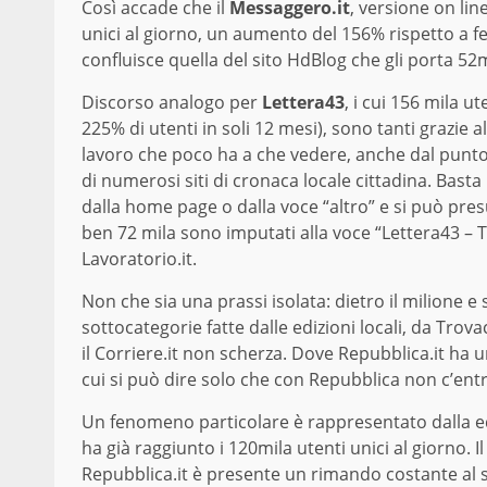
Così accade che il
Messaggero.it
, versione on lin
unici al giorno, un aumento del 156% rispetto a 
confluisce quella del sito HdBlog che gli porta 52m
Discorso analogo per
Lettera43
, i cui 156 mila u
225% di utenti in soli 12 mesi), sono tanti grazie a
lavoro che poco ha a che vedere, anche dal punto d
di numerosi siti di cronaca locale cittadina. Basta
dalla home page o dalla voce “altro” e si può pres
ben 72 mila sono imputati alla voce “Lettera43 – 
Lavoratorio.it.
Non che sia una prassi isolata: dietro il milione e
sottocategorie fatte dalle edizioni locali, da Tr
il Corriere.it non scherza. Dove Repubblica.it ha u
cui si può dire solo che con Repubblica non c’ent
Un fenomeno particolare è rappresentato dalla ed
ha già raggiunto i 120mila utenti unici al giorno. 
Repubblica.it è presente un rimando costante al s