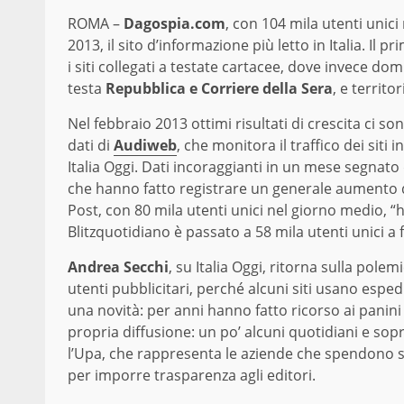
ROMA –
Dagospia.com
, con 104 mila utenti unici
2013, il sito d’informazione più letto in Italia. Il 
i siti collegati a testate cartacee, dove invece do
testa
Repubblica e Corriere della Sera
, e territo
Nel febbraio 2013 ottimi risultati di crescita ci so
dati di
Audiweb
, che monitora il traffico dei siti 
Italia Oggi. Dati incoraggianti in un mese segnato d
che hanno fatto registrare un generale aumento del
Post, con 80 mila utenti unici nel giorno medio, 
Blitzquotidiano è passato a 58 mila utenti unici a
Andrea Secchi
, su Italia Oggi, ritorna sulla pole
utenti pubblicitari, perché alcuni siti usano espe
una novità: per anni hanno fatto ricorso ai panin
propria diffusione: un po’ alcuni quotidiani e soprat
l’Upa, che rappresenta le aziende che spendono sol
per imporre trasparenza agli editori.