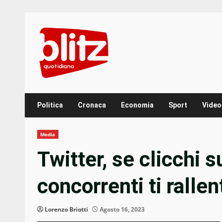
Skip
to
content
Politica
Cronaca
Economia
Sport
Video
Media
Twitter, se clicchi s
concorrenti ti ralle
Lorenzo Briotti
Agosto 16, 2023