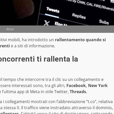
Ansa
tivi mobili, ha introdotto un
rallentamento quando si
renti
e a siti di informazione.
oncorrenti ti rallenta la
l tempo che intercorre tra il clic su un collegamento e
ssere interessati sono, tra gli altri,
Facebook, New York
 l’ultima app di Meta in stile Twitter,
Threads.
a i collegamenti mostrati con l’abbreviazione “t.co”, relativa
a stessa X. Il traffico viene instradato attraverso il dominio
,
rallentare,
l’attività verso il sito di destinazione, sottraendo