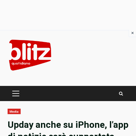
×
Skip
to
content
PRIMARY
MENU
Media
Upday anche su iPhone, l’app