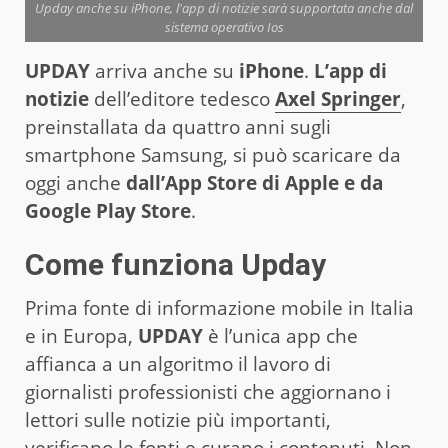
Upday anche su iPhone, l'app di notizie sarà supportata anche dal
sistema operativo Ios
UPDAY
arriva anche su
iPhone
.
L’app di
notizie
dell’editore tedesco
Axel Springer
,
preinstallata da quattro anni sugli
smartphone Samsung, si può scaricare da
oggi anche
dall’App Store di Apple e da
Google Play Store
.
Come funziona Upday
Prima fonte di informazione mobile in Italia
e in Europa,
UPDAY
è l’unica app che
affianca a un algoritmo il lavoro di
giornalisti professionisti che aggiornano i
lettori sulle notizie più importanti,
verificano le fonti e curano i contenuti. Non