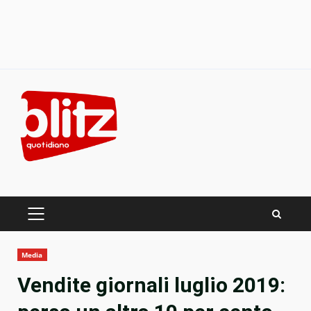
Skip
to
content
PRIMARY
MENU
Media
Vendite giornali luglio 2019: