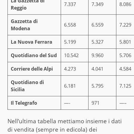
La Gazzetta di
7.337
7.349
8.086
Reggio
Gazzetta di
6.558
6.559
7.229
Modena
La Nuova Ferrara
5.199
5.327
5.801
Quotidiano del Sud
10.542
9.960
5.706
Corriere delle Alpi
4.273
4.041
4.584
Quotidiano di
6.181
5.795
7.125
Sicilia
Il Telegrafo
—-
971
—–
Nell’ultima tabella mettiamo insieme i dati
di vendita (sempre in edicola) dei