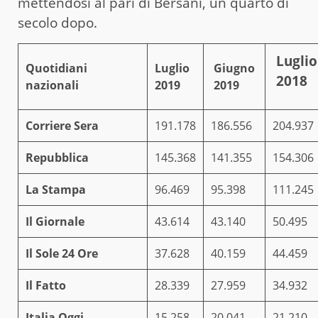
mettendosi al pari di Bersani, un quarto di
secolo dopo.
Lugli
Quotidiani
Luglio
Giugno
2018
nazionali
2019
2019
Corriere Sera
191.178
186.556
204.937
Repubblica
145.368
141.355
154.306
La Stampa
96.469
95.398
111.245
Il Giornale
43.614
43.140
50.495
Il Sole 24 Ore
37.628
40.159
44.459
Il Fatto
28.339
27.959
34.932
Italia Oggi
15.258
20.041
21.210