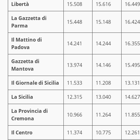
Libertà
15.508
15.616
16.449
La Gazzetta di
15.448
15.148
16.424
Parma
Il Mattino di
14.241
14.244
16.355
Padova
Gazzetta di
13.974
14.146
15.495
Mantova
Il Giornale di Sicilia
11.533
11.208
13.131
La Sicilia
12.315
13.040
14.627
La Provincia di
10.966
11.264
11.855
Cremona
Il Centro
11.374
10.775
12.261