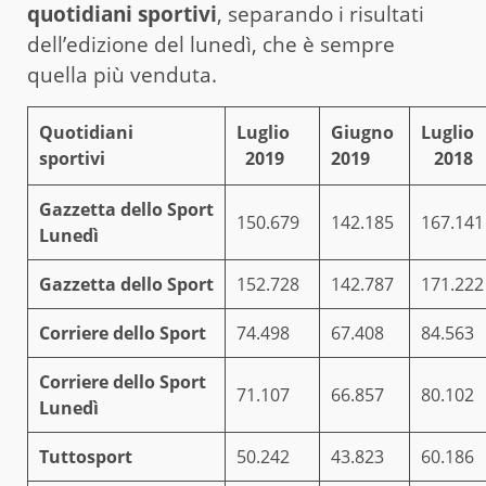
quotidiani sportivi
, separando i risultati
dell’edizione del lunedì, che è sempre
quella più venduta.
Quotidiani
Luglio
Giugno
Lugli
sportivi
2019
2019
2018
Gazzetta dello Sport
150.679
142.185
167.141
Lunedì
Gazzetta dello Sport
152.728
142.787
171.222
Corriere dello Sport
74.498
67.408
84.563
Corriere dello Sport
71.107
66.857
80.102
Lunedì
Tuttosport
50.242
43.823
60.186