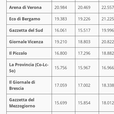
Arena di Verona
20.984
20.469
22.557
Eco di Bergamo
19.383
19.226
21.225
Gazzetta del Sud
16.061
15.517
19.996
Giornale Vicenza
19.210
18.803
20.822
Il Piccolo
16.800
17.296
18.882
La Provincia (Co-Lc-
15.756
15.967
16.966
So)
Il Giornale di
17.059
17.002
18.338
Brescia
Gazzetta del
15.699
15.854
18.012
Mezzogiorno