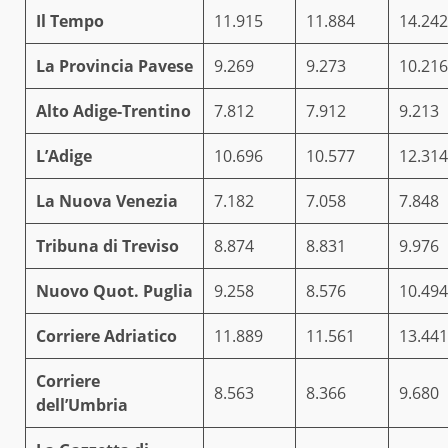
Il Tempo
11.915
11.884
14.242
La Provincia Pavese
9.269
9.273
10.216
Alto Adige-Trentino
7.812
7.912
9.213
L’Adige
10.696
10.577
12.314
La Nuova Venezia
7.182
7.058
7.848
Tribuna di Treviso
8.874
8.831
9.976
Nuovo Quot. Puglia
9.258
8.576
10.494
Corriere Adriatico
11.889
11.561
13.441
Corriere
8.563
8.366
9.680
dell’Umbria