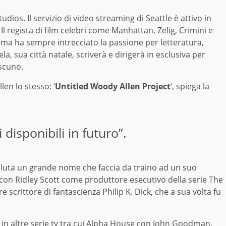
os. Il servizio di video streaming di Seattle è attivo in
l regista di film celebri come Manhattan, Zelig, Crimini e
inema ha sempre intrecciato la passione per letteratura,
la, sua città natale, scriverà e dirigerà in esclusiva per
ascuno.
len lo stesso: ‘
Untitled Woody Allen Project
‘, spiega la
 disponibili in futuro”.
recluta un grande nome che faccia da traino ad un suo
con Ridley Scott come produttore esecutivo della serie The
e scrittore di fantascienza Philip K. Dick, che a sua volta fu
o in altre serie tv tra cui Alpha House con John Goodman.