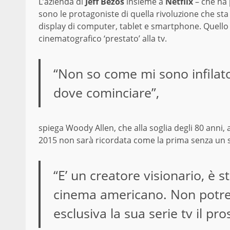
L’azienda di
Jeff Bezos
insieme a
Netflix
– che ha 
sono le protagoniste di quella rivoluzione che st
display di computer, tablet e smartphone. Quello di
cinematografico ‘prestato’ alla tv.
“Non so come mi sono infilato
dove cominciare”,
spiega Woody Allen, che alla soglia degli 80 anni,
2015 non sarà ricordata come la prima senza un s
“E’ un creatore visionario, è s
cinema americano. Non potrem
esclusiva la sua serie tv il pr