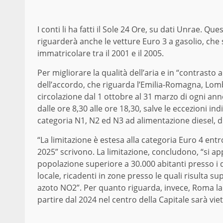
I conti li ha fatti il Sole 24 Ore, su dati Unrae. Q
riguarderà anche le vetture Euro 3 a gasolio, ch
immatricolare tra il 2001 e il 2005.
Per migliorare la qualità dell’aria e in “contrasto 
dell’accordo, che riguarda l’Emilia-Romagna, Lomb
circolazione dal 1 ottobre al 31 marzo di ogni anno
dalle ore 8,30 alle ore 18,30, salve le eccezioni ind
categoria N1, N2 ed N3 ad alimentazione diesel, di
“La limitazione è estesa alla categoria Euro 4 entro
2025” scrivono. La limitazione, concludono, “si a
popolazione superiore a 30.000 abitanti presso i 
locale, ricadenti in zone presso le quali risulta s
azoto NO2”. Per quanto riguarda, invece, Roma la 
partire dal 2024 nel centro della Capitale sarà vieta