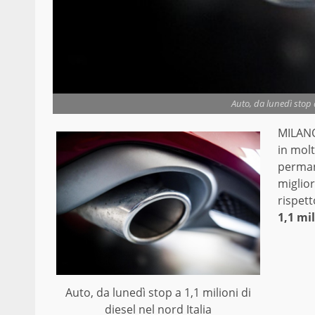
Auto, da lunedì stop a
MILANO 
in molt
perman
miglior
rispett
1,1 mi
Auto, da lunedì stop a 1,1 milioni di
diesel nel nord Italia