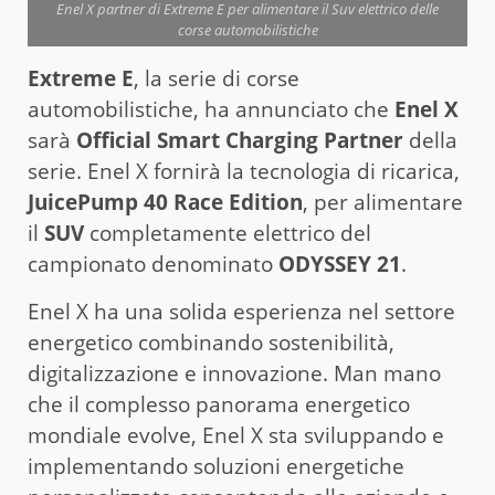
Enel X partner di Extreme E per alimentare il Suv elettrico delle
corse automobilistiche
Extreme E
, la serie di corse
automobilistiche, ha annunciato che
Enel X
sarà
Official Smart Charging Partner
della
serie. Enel X fornirà la tecnologia di ricarica,
JuicePump 40 Race Edition
, per alimentare
il
SUV
completamente elettrico del
campionato denominato
ODYSSEY 21
.
Enel X ha una solida esperienza nel settore
energetico combinando sostenibilità,
digitalizzazione e innovazione. Man mano
che il complesso panorama energetico
mondiale evolve, Enel X sta sviluppando e
implementando soluzioni energetiche