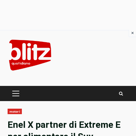
×
Skip
to
content
PRIMARY
MENU
motori
Enel X partner di Extreme E