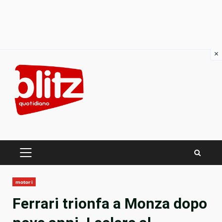
×
Skip
to
content
PRIMARY
MENU
motori
Ferrari trionfa a Monza dopo