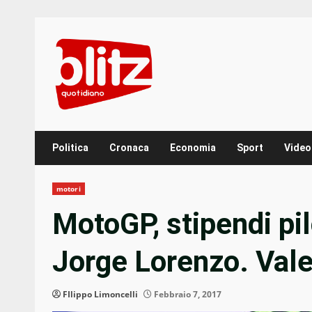
Skip
to
content
Politica
Cronaca
Economia
Sport
Video
motori
MotoGP, stipendi pil
Jorge Lorenzo. Vale
FIlippo Limoncelli
Febbraio 7, 2017