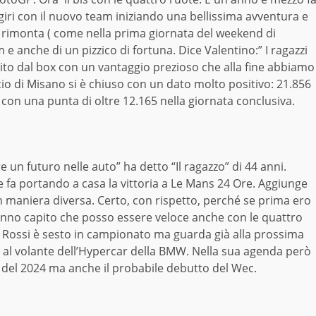
 giri con il nuovo team iniziando una bellissima avventura e
in rimonta ( come nella prima giornata del weekend di
m e anche di un pizzico di fortuna. Dice Valentino:” I ragazzi
ito dal box con un vantaggio prezioso che alla fine abbiamo
ncio di Misano si è chiuso con un dato molto positivo: 21.856
a con una punta di oltre 12.165 nella giornata conclusiva.
 un futuro nelle auto” ha detto “Il ragazzo” di 44 anni.
 fa portando a casa la vittoria a Le Mans 24 Ore. Aggiunge
n maniera diversa. Certo, con rispetto, perché se prima ero
hanno capito che posso essere veloce anche con le quattro
o Rossi è sesto in campionato ma guarda già alla prossima
 al volante dell’Hypercar della BMW. Nella sua agenda però
” del 2024 ma anche il probabile debutto del Wec.