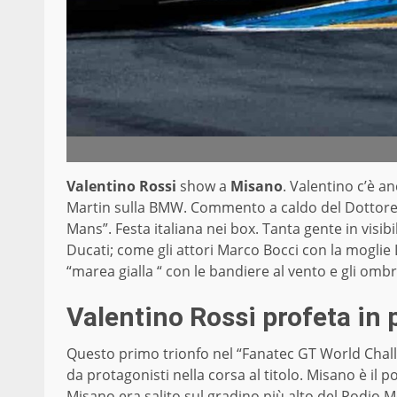
Valentino Rossi
show a
Misano
. Valentino c’è 
Martin sulla BMW. Commento a caldo del Dottore:”Q
Mans”. Festa italiana nei box. Tanta gente in visib
Ducati; come gli attori Marco Bocci con la moglie La
“marea gialla “ con le bandiere al vento e gli ombr
Valentino Rossi profeta in 
Questo primo trionfo nel “Fanatec GT World Chall
da protagonisti nella corsa al titolo. Misano è il 
Misano era salito sul gradino più alto del Podio 