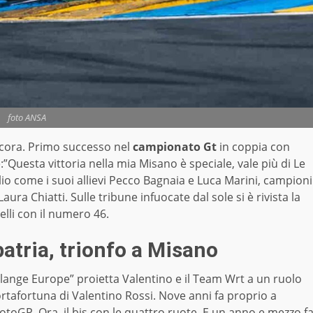
foto ANSA
ancora. Primo successo nel
campionato Gt
in coppia con
uesta vittoria nella mia Misano è speciale, vale più di Le
ilio come i suoi allievi Pecco Bagnaia e Luca Marini, campioni
ura Chiatti. Sulle tribune infuocate dal sole si è rivista la
elli con il numero 46.
patria, trionfo a Misano
lange Europe” proietta Valentino e il Team Wrt a un ruolo
portafortuna di Valentino Rossi. Nove anni fa proprio a
MotoGP. Ora il bis con le quattro ruote. E un anno e mezzo f