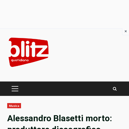
×
Skip
to
content
PRIMARY
MENU
Musica
Alessandro Blasetti morto: