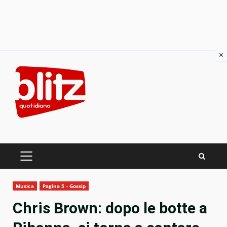
×
Skip
to
content
PRIMARY
MENU
Musica
Pagina 5 - Gossip
Chris Brown: dopo le botte a