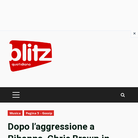
×
Skip
to
content
PRIMARY
MENU
Musica
Pagina 5 - Gossip
Dopo l’aggressione a