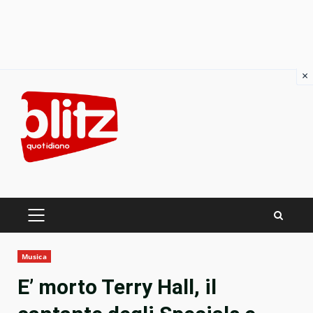
×
Skip
to
content
PRIMARY
MENU
Musica
E’ morto Terry Hall, il