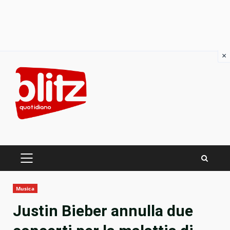
×
Skip
to
content
PRIMARY
MENU
Musica
Justin Bieber annulla due