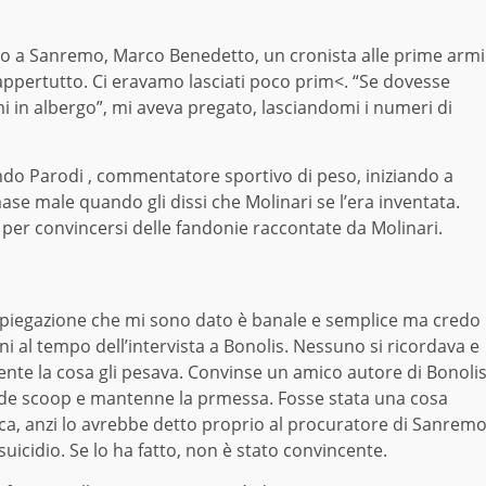
iato a Sanremo, Marco Benedetto, un cronista alle prime armi
appertutto. Ci eravamo lasciati poco prim<. “Se dovesse
 in albergo”, mi aveva pregato, lasciandomi i numeri di
do Parodi , commentatore sportivo di peso, iniziando a
imase male quando gli dissi che Molinari se l’era inventata.
 per convincersi delle fandonie raccontate da Molinari.
 spiegazione che mi sono dato è banale e semplice ma credo
i al tempo dell’intervista a Bonolis. Nessuno si ricordava e
ente la cosa gli pesava. Convinse un amico autore di Bonoli
nde scoop e mantenne la prmessa. Fosse stata una cosa
ca, anzi lo avrebbe detto proprio al procuratore di Sanrem
uicidio. Se lo ha fatto, non è stato convincente.