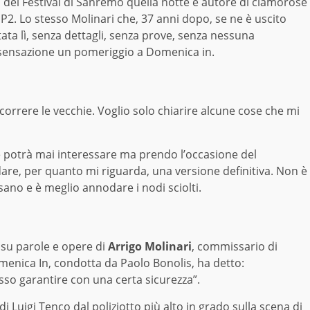
ena del Festival di Sanremo quella notte e autore di clamorose
la P2. Lo stesso Molinari che, 37 anni dopo, se ne è uscito
ata lì, senza dettagli, senza prove, senza nessuna
i sensazione un pomeriggio a Domenica in.
correre le vecchie. Voglio solo chiarire alcune cose che mi
re potrà mai interessare ma prendo l’occasione del
are, per quanto mi riguarda, una versione definitiva. Non è
sano e è meglio annodare i nodi sciolti.
a su parole e opere di
Arrigo Molinari
, commissario di
menica In, condotta da Paolo Bonolis, ha detto:
sso garantire con una certa sicurezza”.
 Luigi Tenco dal poliziotto più alto in grado sulla scena di