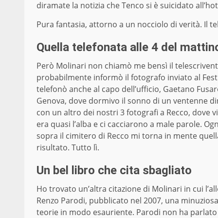
diramate la notizia che Tenco si è suicidato all’hot
Pura fantasia, attorno a un nocciolo di verità. Il
Quella telefonata alle 4 del mattin
Però Molinari non chiamò me bensì il telescriventis
probabilmente informò il fotografo inviato al Fest
telefonò anche al capo dell’ufficio, Gaetano Fusaro
Genova, dove dormivo il sonno di un ventenne dimo
con un altro dei nostri 3 fotografi a Recco, dove 
era quasi l’alba e ci cacciarono a male parole. Ogn
sopra il cimitero di Recco mi torna in mente quella
risultato. Tutto lì.
Un bel libro che cita sbagliato
Ho trovato un’altra citazione di Molinari in cui l’al
Renzo Parodi, pubblicato nel 2007, una minuziosa r
teorie in modo esauriente. Parodi non ha parlato 