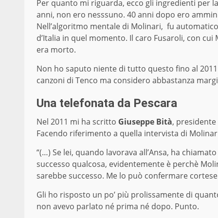
Per quanto mi riguarda, ecco gli ingredienti per la
anni, non ero nesssuno. 40 anni dopo ero ammini
Nell’algoritmo mentale di Molinari, fu automatico
d’Italia in quel momento. Il caro Fusaroli, con cu
era morto.
Non ho saputo niente di tutto questo fino al 20
canzoni di Tenco ma considero abbastanza marginale,
Una telefonata da Pescara
Nel 2011 mi ha scritto
Giuseppe Bità
, presidente
Facendo riferimento a quella intervista di Molinari
“(…) Se lei, quando lavorava all’Ansa, ha chiamato
successo qualcosa, evidentemente è perchè Molin
sarebbe successo. Me lo può confermare cortese
Gli ho risposto un po’ più prolissamente di quanto
non avevo parlato né prima né dopo. Punto.