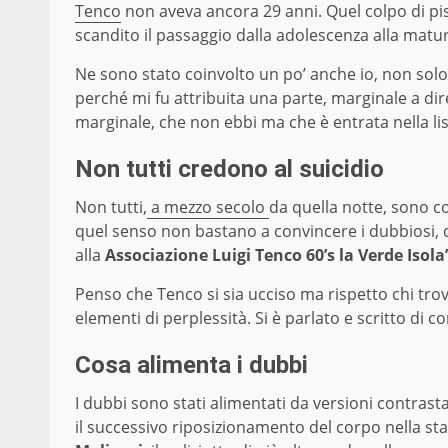
Tenco
non aveva ancora 29 anni. Quel colpo di pi
scandito il passaggio dalla adolescenza alla maturi
Ne sono stato coinvolto un po’ anche io, non so
perché mi fu attribuita una parte, marginale a dire 
marginale, che non ebbi ma che è entrata nella li
Non tutti credono al suicidio
Non tutti,
a mezzo secolo
da quella notte, sono co
quel senso non bastano a convincere i dubbiosi, d
alla
Associazione
Luigi Tenco 60’s la Verde Isola
Penso che Tenco si sia ucciso ma rispetto chi trov
elementi di perplessità. Si è parlato e scritto di co
Cosa alimenta i dubbi
I dubbi sono stati alimentati da versioni contrasta
il successivo riposizionamento del corpo nella stan