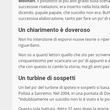
Molinari
, il poliziotto di più alto grado sulla sc
successive rivelazioni, era inserito nella lista del
dicendo, papale papale, che suicidio non era. Butt
successiva elaborazione, tanto per fare un po’ d
Un chiarimento è doveroso
Non ho intenzione di esporvi nuove teorie o riper
riguardano.
Non so a quanti lettori quello che sto per scrive
cinquantesimo per scaricare un po’ di appunti e d
che con questo io cambi la storia, ma gli anni pas
Un turbine di sospetti
Un bel po’ del turbine di ipotesi e sospetti si bas
Polizia a Sanremo. Nel 2004, in una puntata di Do
“Indubbiamente un suicidio non lo è stato e lo po
Questa sola battuta, detta 37 anni dopo la morte di