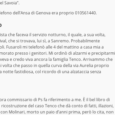
el Savoia”.
 telefono dell’Ansa di Genova era proprio 010561440.
o
ta che faceva il servizio notturno, il quale, a sua volta,
ival, che si trovava, lui sì, a Sanremo. Probabilmente
li. Fusaroli mi telefonò alle 4 del mattino a casa mia a
rato presso i genitori. Mi ordinò di alzarmi e precipitarm
viveva e credo viva ancora la famiglia Tenco. Arrivammo che
i volta che passo in quella curva della via Aurelia proprio
 notte fastidiosa, col ricordo di una alzataccia senza
lora commissario di Ps fa riferimento a me. È il bel libro di
icostruzione del caso Tenco che dà conto di fatti, illazioni,
con Molinari, morto un paio d’anni prima, però lo cita, non