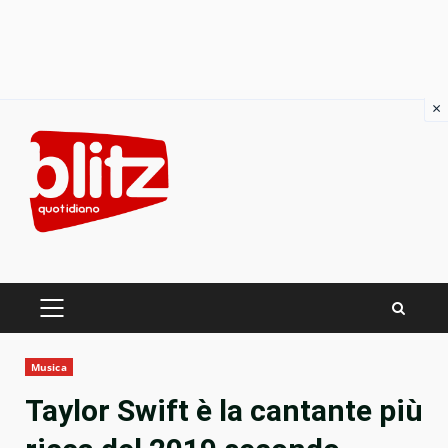
×
Skip
to
content
PRIMARY
MENU
Musica
Taylor Swift è la cantante più