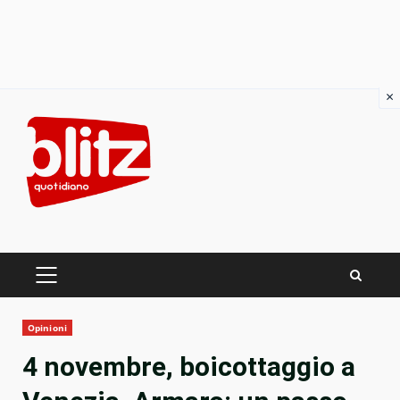
×
Skip
to
content
PRIMARY
MENU
Opinioni
4 novembre, boicottaggio a