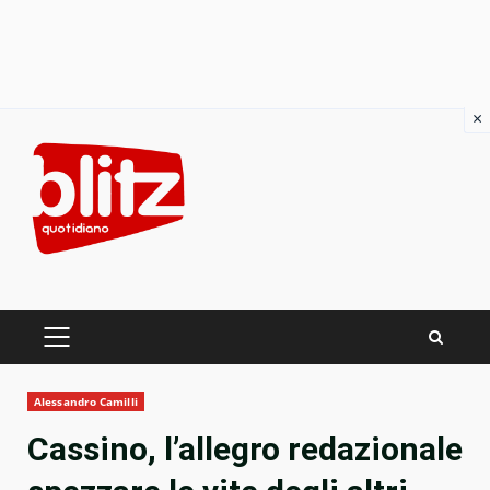
×
Skip
to
content
PRIMARY
MENU
Alessandro Camilli
Cassino, l’allegro redazionale