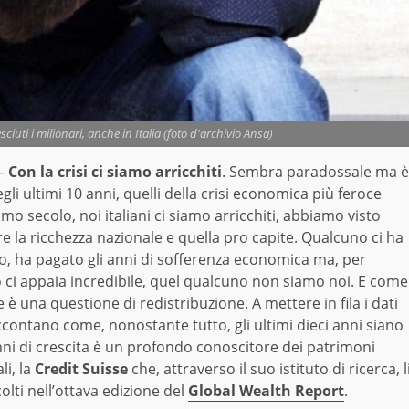
iuti i milionari, anche in Italia (foto d'archivio Ansa)
–
Con la crisi ci siamo arricchiti
. Sembra paradossale ma è
egli ultimi 10 anni, quelli della crisi economica più feroce
timo secolo, noi italiani ci siamo arricchiti, abbiamo visto
e la ricchezza nazionale e quella pro capite. Qualcuno ci ha
o, ha pagato gli anni di sofferenza economica ma, per
 ci appaia incredibile, quel qualcuno non siamo noi. E come
è una questione di redistribuzione. A mettere in fila i dati
contano come, nonostante tutto, gli ultimi dieci anni siano
nni di crescita è un profondo conoscitore dei patrimoni
li, la
Credit Suisse
che, attraverso il suo istituto di ricerca, l
olti nell’ottava edizione del
Global Wealth Report
.