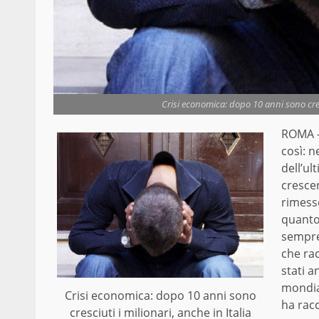
Crisi economica: dopo 10 anni sono cresc
ROMA 
così: n
dell’ul
crescer
rimess
quanto
sempre 
che rac
stati a
mondia
Crisi economica: dopo 10 anni sono
ha racc
cresciuti i milionari, anche in Italia