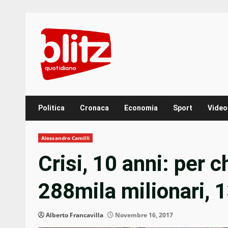
Skip
to
content
Politica
Cronaca
Economia
Sport
Video
Alessandro Camilli
Crisi, 10 anni: per c
288mila milionari, 1
Alberto Francavilla
Novembre 16, 2017