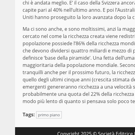
chi è andata meglio. E’ il caso della Svizzera anc
capite pari al 40% nell’ultimo anno. E poi l’Austra
Uniti hanno proseguito la loro avanzata dopo la cri
Ma ci sono anche, e sono moltissimi, anzi la maggi
cercato nel come la ricchezza creata viene redistr
popolazione possiede l’86% della ricchezza mondia
che devono dividersi quattro miliardi e mezzo di 
definisce ‘base della piramide’. Una fetta dell’um
maggioritaria della popolazione mondiale. Seco
tranquilli anche per il prossimo futuro, la ricchez
quello degli ultimi cinque anni (crescita stimata d
emergenti genereranno ricchezza a una velocità s
probabilmente una quota del 22% della ricchezza 
modo più lento di quanto si pensava solo poco t
Tags:
primo piano
Copyright 2025 © Società Editrice M