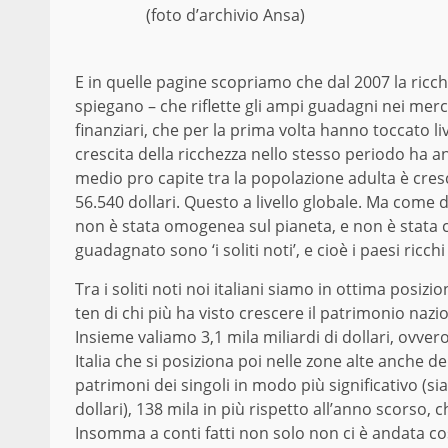
(foto d’archivio Ansa)
E in quelle pagine scopriamo che dal 2007 la ricc
spiegano – che riflette gli ampi guadagni nei merc
finanziari, che per la prima volta hanno toccato live
crescita della ricchezza nello stesso periodo ha a
medio pro capite tra la popolazione adulta è cre
56.540 dollari. Questo a livello globale. Ma come 
non è stata omogenea sul pianeta, e non è stata cer
guadagnato sono ‘i soliti noti’, e cioè i paesi ricc
Tra i soliti noti noi italiani siamo in ottima posiz
ten di chi più ha visto crescere il patrimonio nazi
Insieme valiamo 3,1 mila miliardi di dollari, ovve
Italia che si posiziona poi nelle zone alte anche de
patrimoni dei singoli in modo più significativo (si
dollari), 138 mila in più rispetto all’anno scorso,
Insomma a conti fatti non solo non ci è andata co