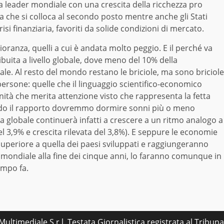
ora leader mondiale con una crescita della ricchezza pro
lia che si colloca al secondo posto mentre anche gli Stati
si finanziaria, favoriti da solide condizioni di mercato.
oranza, quelli a cui è andata molto peggio. E il perché va
ibuita a livello globale, dove meno del 10% della
le. Al resto del mondo restano le briciole, ma sono briciole
persone: quelle che il linguaggio scientifico-economico
anità che merita attenzione visto che rappresenta la fetta
ndo il rapporto dovremmo dormire sonni più o meno
za globale continuerà infatti a crescere a un ritmo analogo a
el 3,9% e crescita rilevata del 3,8%). E seppure le economie
uperiore a quella dei paesi sviluppati e raggiungeranno
mondiale alla fine dei cinque anni, lo faranno comunque in
empo fa.
ultimediale S.r.l. Testata Giornalistica registrata al Tribu