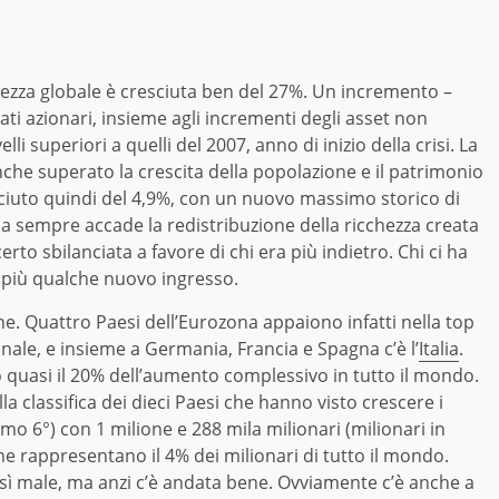
hezza globale è cresciuta ben del 27%. Un incremento –
ati azionari, insieme agli incrementi degli asset non
lli superiori a quelli del 2007, anno di inizio della crisi. La
nche superato la crescita della popolazione e il patrimonio
sciuto quindi del 4,9%, con un nuovo massimo storico di
da sempre accade la redistribuzione della ricchezza creata
to sbilanciata a favore di chi era più indietro. Chi ci ha
hi più qualche nuovo ingresso.
ione. Quattro Paesi dell’Eurozona appaiono infatti nella top
onale, e insieme a Germania, Francia e Spagna c’è l’
Italia
.
ro quasi il 20% dell’aumento complessivo in tutto il mondo.
lla classifica dei dieci Paesi che hanno visto crescere i
amo 6°) con 1 milione e 288 mila milionari (milionari in
 che rappresentano il 4% dei milionari di tutto il mondo.
sì male, ma anzi c’è andata bene. Ovviamente c’è anche a