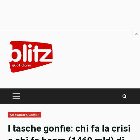
×
Skip
to
content
PRIMARY
MENU
Alessandro Camilli
I tasche gonfie: chi fa la crisi