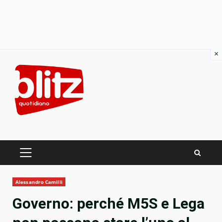
×
Skip
to
content
PRIMARY
MENU
Alessandro Camilli
Governo: perché M5S e Lega