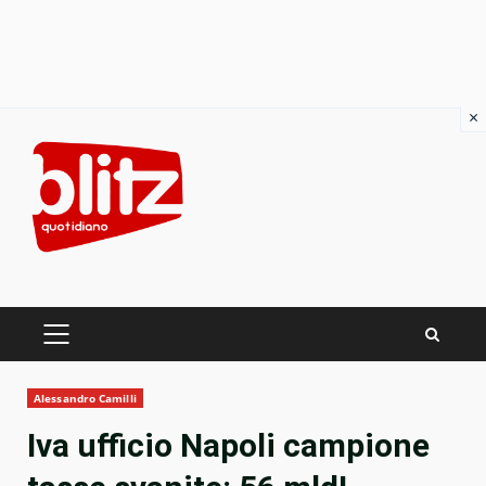
×
Skip
to
content
PRIMARY
MENU
Alessandro Camilli
Iva ufficio Napoli campione