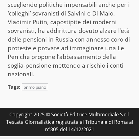
scegliendo politiche impensabili anche per i
‘colleghi’ sovranisti di Salvini e Di Maio.
Vladimir Putin, capostipite dei moderni
sovranisti, ha addirittura dovuto alzare l’età
delle pensioni in Russia con annesso coro di
proteste e provate ad immaginare una Le
Pen che propone l’abbassamento della
soglia-pensione mettendo a rischio i conti
nazionali.
Tags:
primo piano
Copyright 2025 © Società Editrice Multimediale S.r.l.
Testata Giornalistica registrata al Tribunale di Roma al
n°805 del 14/12/2021