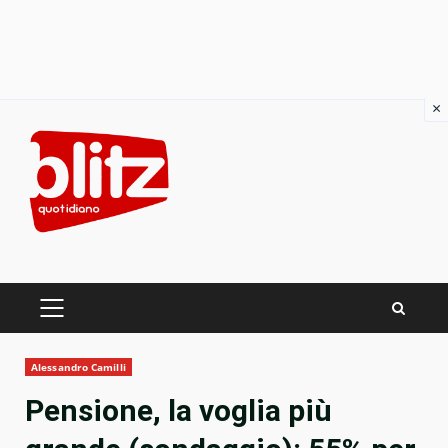
×
Skip
to
content
PRIMARY
MENU
Alessandro Camilli
Pensione, la voglia più