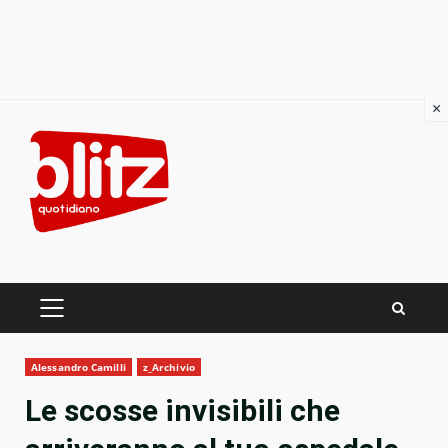
×
Skip
to
content
PRIMARY
MENU
Alessandro Camilli
z_Archivio
Le scosse invisibili che