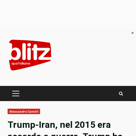
×
Skip
to
content
PRIMARY
MENU
Alessandro Camilli
Trump-Iran, nel 2015 era