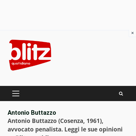
×
Skip
to
content
PRIMARY
MENU
Antonio Buttazzo
Antonio Buttazzo (Cosenza, 1961),
avvocato penalista. Leggi le sue opinioni