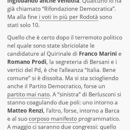
inglobando anche Vendola
. Qualcuno lo ha
già chiamato “Rifondazione Democratica”.
Ma alla fine
i voti in più per Rodotà
sono
stati solo 10.
Quello che è certo dopo il terremoto politico
nel quale sono state sbriciolate le
candidature al Quirinale di
Franco Marini
e
Romano Prodi
, la segreteria di Bersani e i
vertici del Pd, è che l’alleanza “Italia. Bene
comune” si è dissolta. Ma si sta sciogliendo
anche il Partito Democratico, forse un
partito mai nato
. A “sinistra” di Berlusconi si
stanno coagulando due poli: uno intorno a
Matteo Renzi
, l’altro, forse, intorno a Barca
e al suo
corposo manifesto
programmatico.
A maggio ci saranno due congressi: quello