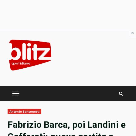
×
Skip
to
content
PRIMARY
MENU
Antonio Sansonetti
Fabrizio Barca, poi Landini e