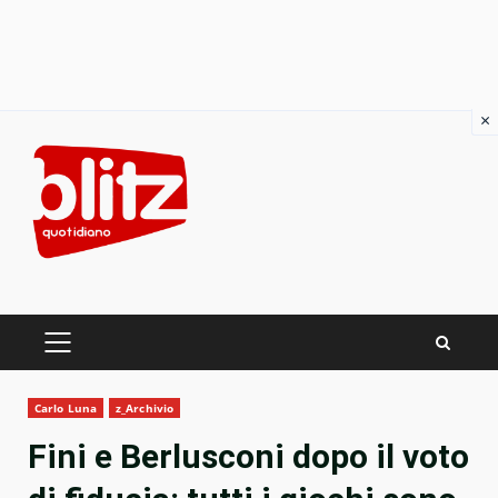
×
Skip
to
content
PRIMARY
MENU
Carlo Luna
z_Archivio
Fini e Berlusconi dopo il voto