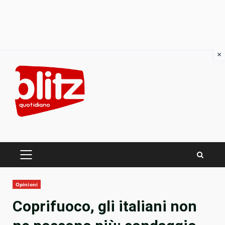
×
Skip
to
content
PRIMARY
MENU
Opinioni
Coprifuoco, gli italiani non