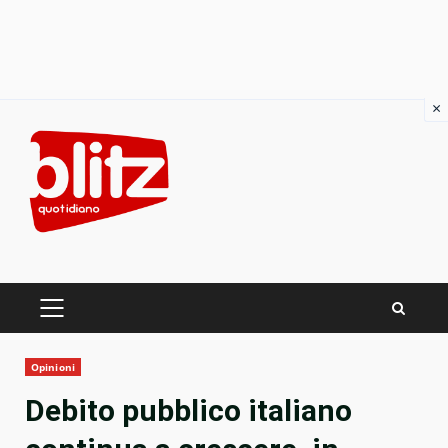
×
Skip
to
content
PRIMARY
MENU
Opinioni
Debito pubblico italiano