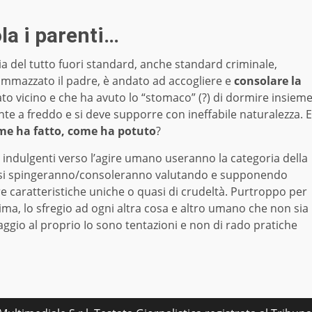
la i parenti…
ia del tutto fuori standard, anche standard criminale,
ammazzato il padre, è andato ad accogliere e
consolare la
tato vicino e che ha avuto lo “stomaco” (?) di dormire insiem
ente a freddo e si deve supporre con ineffabile naturalezza. E
e ha fatto, come ha potuto
?
 e indulgenti verso l’agire umano useranno la categoria della
tri si spingeranno/consoleranno valutando e supponendo
 caratteristiche uniche o quasi di crudeltà. Purtroppo per
tima, lo sfregio ad ogni altra cosa e altro umano che non sia
aggio al proprio Io sono tentazioni e non di rado pratiche