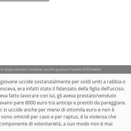
iorni dopo dormirci insieme, anche questo è l'uomo FOTO ANSA
giovane uccide sostanzialmente per soldi uniti a rabbia o
ceva, era infatti stato il fidanzato della figlia dell’ucciso.
eva fatto lavorare con lui, gli aveva prestato/venduto
avano pare 8000 euro tra anticipi e prestiti da pareggiare.
e: si uccide anche per meno di ottomila euro e non è
 sono omicidi per caso e per raptus, è la violenza che
 componente di volontarietà, a suo modo non è mai