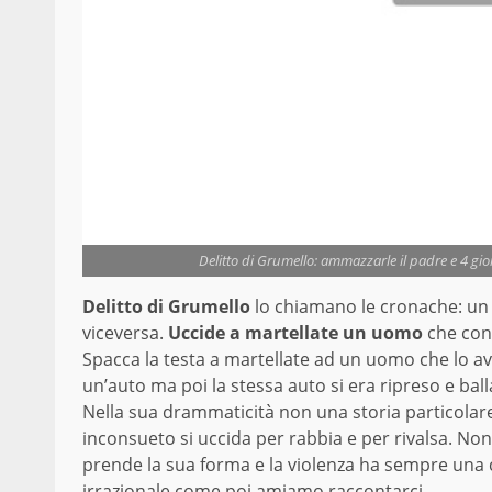
Delitto di Grumello: ammazzarle il padre e 4 g
Delitto di Grumello
lo chiamano le cronache: un 
viceversa.
Uccide a martellate un uomo
che conos
Spacca la testa a martellate ad un uomo che lo av
un’auto ma poi la stessa auto si era ripreso e ball
Nella sua drammaticità non una storia particolar
inconsueto si uccida per rabbia e per rivalsa. Non
prende la sua forma e la violenza ha sempre una
irrazionale come poi amiamo raccontarci.