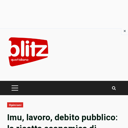
×
Skip
to
content
PRIMARY
MENU
Opinioni
Imu, lavoro, debito pubblico: