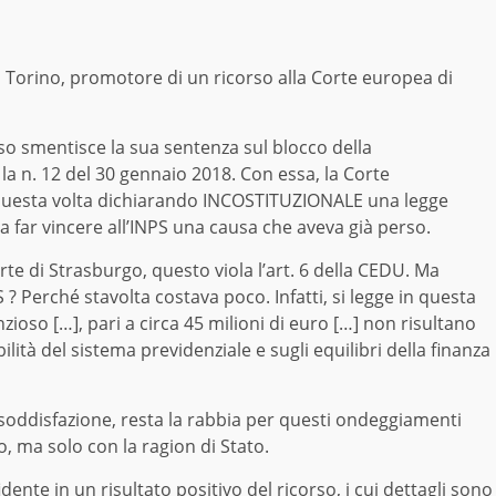
 di Torino, promotore di un ricorso alla Corte europea di
sso smentisce la sua sentenza sul blocco della
è la n. 12 del 30 gennaio 2018. Con essa, la Corte
, questa volta dichiarando INCOSTITUZIONALE una legge
a far vincere all’INPS una causa che aveva già perso.
te di Strasburgo, questo viola l’art. 6 della CEDU. Ma
 ? Perché stavolta costava poco. Infatti, si legge in questa
zioso […], pari a circa 45 milioni di euro […] non risultano
ilità del sistema previdenziale e sugli equilibri della finanza
 soddisfazione, resta la rabbia per questi ondeggiamenti
o, ma solo con la ragion di Stato.
idente in un risultato positivo del ricorso, i cui dettagli sono