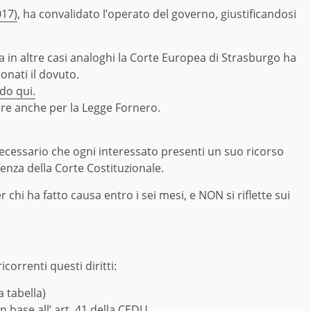
017)
, ha convalidato l’operato del governo, giustificandosi
ma in altre casi analoghi la Corte Europea di Strasburgo ha
onati il dovuto.
do qui.
ere anche per la Legge Fornero.
necessario che ogni interessato presenti un suo ricorso
nza della Corte Costituzionale.
 chi ha fatto causa entro i sei mesi, e NON si riflette sui
icorrenti questi diritti:
a tabella)
in base all’ art. 41 della CEDU