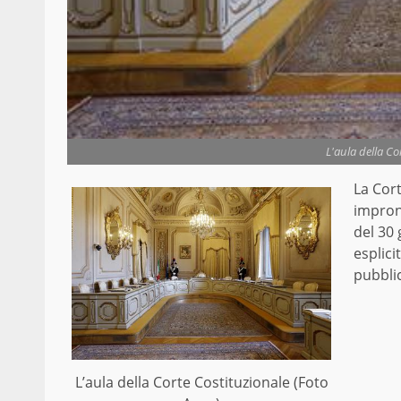
L'aula della Co
La Cort
impront
del 30 
esplici
pubbli
L’aula della Corte Costituzionale (Foto