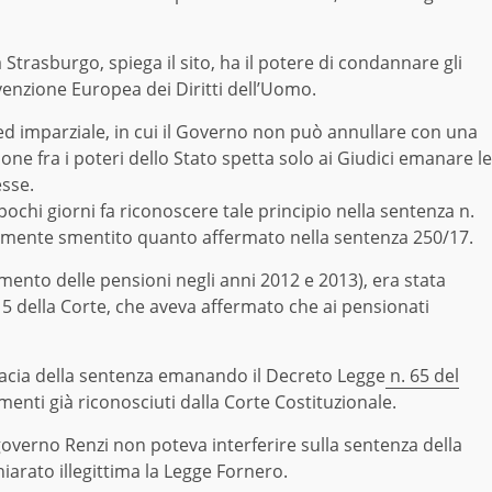
Strasburgo, spiega il sito, ha il potere di condannare gli
onvenzione Europea dei Diritti dell’Uomo.
 ed imparziale, in cui il Governo non può annullare con una
one fra i poteri dello Stato spetta solo ai Giudici emanare le
esse.
pochi giorni fa riconoscere tale principio nella sentenza n.
almente smentito quanto affermato nella sentenza 250/17.
ento delle pensioni negli anni 2012 e 2013), era stata
15 della Corte, che aveva affermato che ai pensionati
icacia della sentenza emanando il Decreto Legge
n. 65 del
umenti già riconosciuti dalla Corte Costituzionale.
overno Renzi non poteva interferire sulla sentenza della
hiarato illegittima la Legge Fornero.