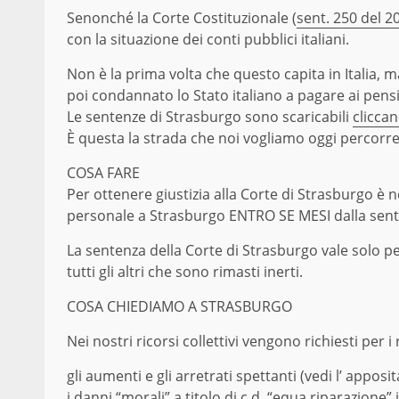
Senonché la Corte Costituzionale (
sent. 250 del 2
con la situazione dei conti pubblici italiani.
Non è la prima volta che questo capita in Italia, 
poi condannato lo Stato italiano a pagare ai pensi
Le sentenze di Strasburgo sono scaricabili
cliccan
È questa la strada che noi vogliamo oggi percorr
COSA FARE
Per ottenere giustizia alla Corte di Strasburgo è 
personale a Strasburgo ENTRO SE MESI dalla sente
La sentenza della Corte di Strasburgo vale solo per
tutti gli altri che sono rimasti inerti.
COSA CHIEDIAMO A STRASBURGO
Nei nostri ricorsi collettivi vengono richiesti per i r
gli aumenti e gli arretrati spettanti (vedi l’ apposit
i danni “morali” a titolo di c.d. “equa riparazione” 