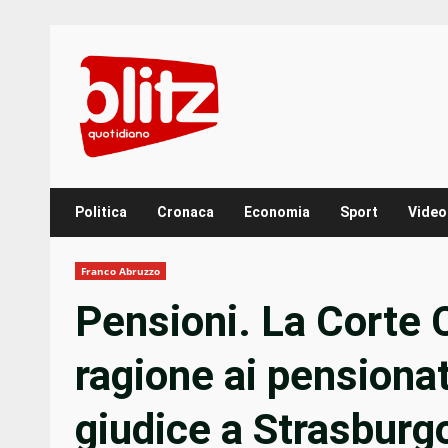
Skip
to
content
Politica
Cronaca
Economia
Sport
Video
Franco Abruzzo
Pensioni. La Corte 
ragione ai pensionat
giudice a Strasbur