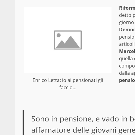
Riform
detto p
giorno 
Democ
pension
articol
Marcel
quella
compon
dalla a
pensio
Enrico Letta: io ai pensionati gli
faccio…
Sono in pensione, e vado in 
affamatore delle giovani genera