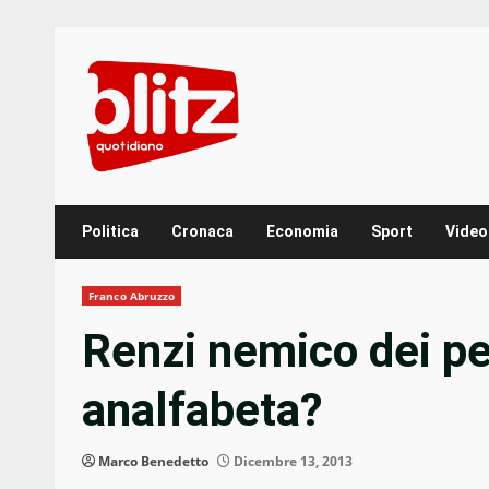
Skip
to
content
Politica
Cronaca
Economia
Sport
Video
Franco Abruzzo
Renzi nemico dei pe
analfabeta?
Marco Benedetto
Dicembre 13, 2013