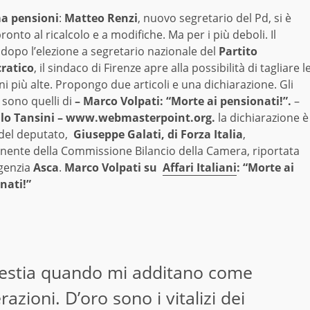
a pensioni
:
Matteo Renzi
, nuovo segretario del Pd, si è
ronto al ricalcolo e a modifiche. Ma per i più deboli. Il
dopo l’elezione a segretario nazionale del
Partito
ratico
, il sindaco di Firenze apre alla possibilità di tagliare l
i più alte. Propongo due articoli e una dichiarazione. Gli
i sono quelli di
– Marco Volpati: “Morte ai pensionati!”.
–
lo Tansini – www.webmasterpoint.org.
la dichiarazione è
 del deputato,
Giuseppe Galati, di Forza Italia
,
ente della Commissione Bilancio della Camera, riportata
genzia
Asca
.
Marco Volpati su
Affari Italiani
: “Morte ai
nati!”
bestia quando mi additano come
zioni. D’oro sono i vitalizi dei