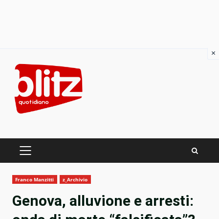
×
Skip
to
content
PRIMARY
MENU
Franco Manzitti
z_Archivio
Genova, alluvione e arresti: