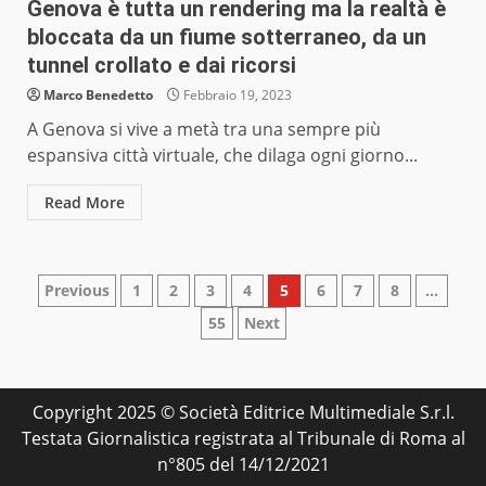
Genova è tutta un rendering ma la realtà è
bloccata da un fiume sotterraneo, da un
tunnel crollato e dai ricorsi
Marco Benedetto
Febbraio 19, 2023
A Genova si vive a metà tra una sempre più
espansiva città virtuale, che dilaga ogni giorno...
Read More
Paginazione
Previous
1
2
3
4
5
6
7
8
…
55
Next
degli
articoli
Copyright 2025 © Società Editrice Multimediale S.r.l.
Testata Giornalistica registrata al Tribunale di Roma al
n°805 del 14/12/2021