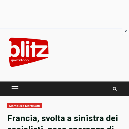
×
Skip
to
content
PRIMARY
MENU
Giampiero Martinotti
Francia, svolta a sinistra dei