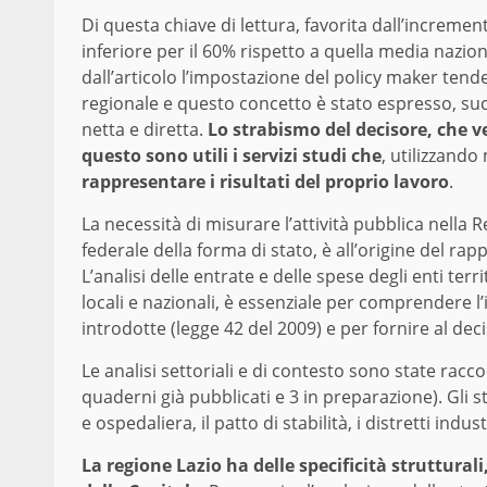
Di questa chiave di lettura, favorita dall’increme
inferiore per il 60% rispetto a quella media nazi
dall’articolo l’impostazione del policy maker tende
regionale e questo concetto è stato espresso, suc
netta e diretta.
Lo strabismo del decisore, che ve
questo sono utili i servizi studi che
, utilizzando
rappresentare i risultati del proprio lavoro
.
La necessità di misurare l’attività pubblica nella
federale della forma di stato, è all’origine del rap
L’analisi delle entrate e delle spese degli enti terr
locali e nazionali, è essenziale per comprendere 
introdotte (legge 42 del 2009) e per fornire al deci
Le analisi settoriali e di contesto sono state racc
quaderni già pubblicati e 3 in preparazione). Gli s
e ospedaliera, il patto di stabilità, i distretti indust
La regione Lazio ha delle specificità strutturali