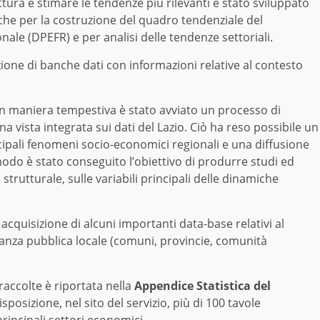
uttura e stimare le tendenze più rilevanti è stato sviluppato
che per la costruzione del quadro tendenziale del
 (DPEFR) e per analisi delle tendenze settoriali.
zione di banche dati con informazioni relative al contesto
in maniera tempestiva è stato avviato un processo di
na vista integrata sui dati del Lazio. Ciò ha reso possibile un
cipali fenomeni socio-economici regionali e una diffusione
l modo è stato conseguito l’obiettivo di produrre studi ed
trutturale, sulle variabili principali delle dinamiche
 acquisizione di alcuni importanti data-base relativi al
nanza pubblica locale (comuni, provincie, comunità
raccolte è riportata nella
Appendice Statistica del
sposizione, nel sito del servizio, più di 100 tavole