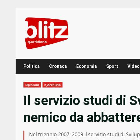
Skip
to
content
Politica
Cronaca
Economia
Sport
Video
Opinioni
z_Archivio
Il servizio studi di 
nemico da abbatter
Nel triennio 2007–2009 il servizio studi di Svil