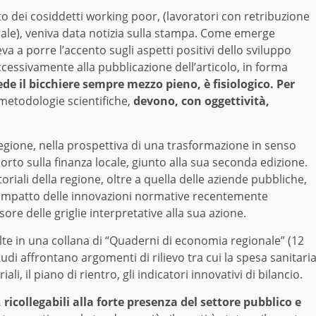
nto dei cosiddetti working poor, (lavoratori con retribuzione
onale), veniva data notizia sulla stampa. Come emerge
va a porre l’accento sugli aspetti positivi dello sviluppo
cessivamente alla pubblicazione dell’articolo, in forma
de il bicchiere sempre mezzo pieno, è fisiologico. Per
 metodologie scientifiche,
devono, con oggettività,
 Regione, nella prospettiva di una trasformazione in senso
porto sulla finanza locale, giunto alla sua seconda edizione.
itoriali della regione, oltre a quella delle aziende pubbliche,
l’impatto delle innovazioni normative recentemente
sore delle griglie interpretative alla sua azione.
olte in una collana di “Quaderni di economia regionale” (12
tudi affrontano argomenti di rilievo tra cui la spesa sanitari
riali, il piano di rientro, gli indicatori innovativi di bilancio.
, ricollegabili alla forte presenza del settore pubblico e