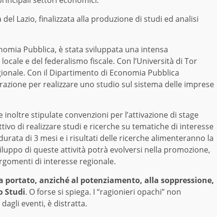
principali settori economici.
 del Lazio, finalizzata alla produzione di studi ed analisi
nomia Pubblica, è stata sviluppata una intensa
 locale e del federalismo fiscale. Con l’Università di Tor
egionale. Con il Dipartimento di Economia Pubblica
orazione per realizzare uno studio sul sistema delle imprese
e inoltre stipulate convenzioni per l’attivazione di stage
ttivo di realizzare studi e ricerche su tematiche di interesse
 durata di 3 mesi e i risultati delle ricerche alimenteranno la
iluppo di queste attività potrà evolversi nella promozione,
argomenti di interesse regionale.
a portato, anziché al potenziamento, alla soppressione,
o Studi
. O forse si spiega. I “ragionieri opachi” non
dagli eventi, è distratta.