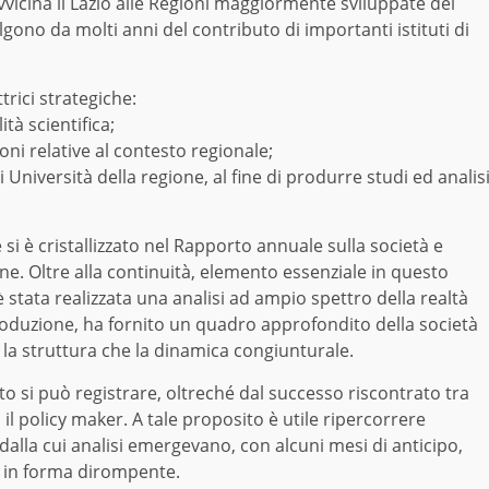
vvicina il Lazio alle Regioni maggiormente sviluppate del
gono da molti anni del contributo di importanti istituti di
ttrici strategiche:
ità scientifica;
ni relative al contesto regionale;
i Università della regione, al fine di produrre studi ed analis
si è cristallizzato nel Rapporto annuale sulla società e
one. Oltre alla continuità, elemento essenziale in questo
 stata realizzata una analisi ad ampio spettro della realtà
roduzione, ha fornito un quadro approfondito della società
ia la struttura che la dinamica congiunturale.
to si può registrare, oltreché dal successo riscontrato tra
 il policy maker. A tale proposito è utile ripercorrere
alla cui analisi emergevano, con alcuni mesi di anticipo,
co in forma dirompente.