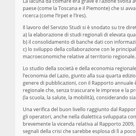
La lacuna da colmare era grave e l’azione svolta a
paese (come la Toscana e il Piemonte) che si avval
ricerca (come l’Irpet e l’Ires).
Il lavoro del Servizio Studi si è snodato su tre dire
a) la elaborazione di studi regionali di elevata qual
b) il consolidamento di banche dati con informazio
c) lo sviluppo della collaborazione con le principal
macroeconomiche relative al territorio regionale.
Lo studio della società e della economia regionale 
l’economia del Lazio, giunto alla sua quarta edizi
genere di pubblicazioni, con il Rapporto annuale è
regionale che, senza trascurare le imprese e la p
(la scuola, la salute, la mobilità), considerando s
Una verifica del buon livello raggiunto dal Rappor
gli operatori, anche nella dialettica sviluppata con
brevemente la vicenda relativa al Rapporto 2009, d
segnali della crisi che sarebbe esplosa di lì a po